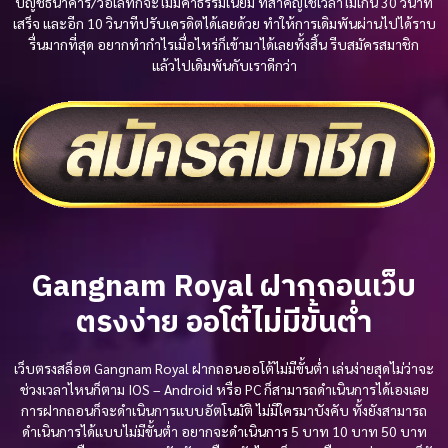
บัญชีธนาคาร/วอเลทก็จะไม่มีค่าธรรมเนียม ที่สำคัญใช้เวลาไม่เกิน 30 วินาที
เสร็จ และอีก 10 วินาทีปรับเครดิตได้เลยด้วย ทำให้การเดิมพันผ่านไปได้ราบ
รื่นมากที่สุด อยากทำกำไรเมื่อไหร่ก็เข้ามาได้เลยทั้งสิ้น รีบสมัครสมาชิก
แล้วไปเดิมพันกับเราดีกว่า
Gangnam Royal
ฝากถอนเว็บ
ตรงง่าย ออโต้ไม่มีขั้นต่ำ
เว็บตรงสล็อต
Gangnam Royal
ฝากถอนออโต้ไม่มีขั้นต่ำ เล่นง่ายสุดไม่ว่าจะ
ช่วงเวลาไหนก็ตาม IOS – Android หรือ PC ก็สามารถดำเนินการได้เองเลย
การฝากถอนก็จะดำเนินการแบบอัตโนมัติ ไม่มีใครมาบังคับ ทั้งยังสามารถ
ดำเนินการได้แบบไม่มีขั้นต่ำ อยากจะดำเนินการ 5 บาท 10 บาท 50 บาท