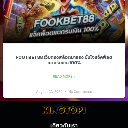
FOOTBET88 เว็บตรงสล็อตมาแรง มั่นใจแจ็คพ็อต
แตกรับเงิน 100%
READ MORE »
August 22, 2024
No Comments
เกี่ยวกับเรา