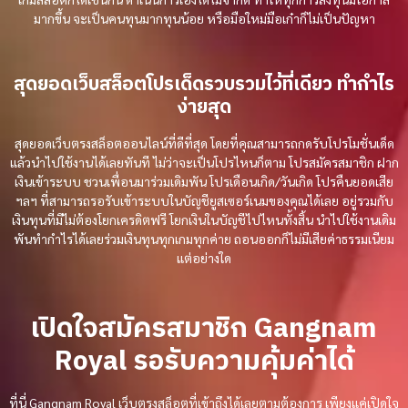
มากขึ้น จะเป็นคนทุนมากทุนน้อย หรือมือใหม่มือเก๋าก็ไม่เป็นปัญหา
สุดยอดเว็บสล็อตโปรเด็ดรวบรวมไว้ที่เดียว ทำกำไร
ง่ายสุด
สุดยอดเว็บตรงสล็อตออนไลน์ที่ดีที่สุด โดยที่คุณสามารถกดรับโปรโมชั่นเด็ด
แล้วนำไปใช้งานได้เลยทันที ไม่ว่าจะเป็นโปรไหนก็ตาม โปรสมัครสมาชิก ฝาก
เงินเข้าระบบ ชวนเพื่อนมาร่วมเดิมพัน โปรเดือนเกิด/วันเกิด โปรคืนยอดเสีย
ฯลฯ ที่สามารถรอรับเข้าระบบในบัญชียูสเซอร์เนมของคุณได้เลย อยู่รวมกับ
เงินทุนที่มีไม่ต้องโยกเครดิตฟรี โยกเงินในบัญชีไปไหนทั้งสิ้น นำไปใช้งานเดิม
พันทำกำไรได้เลยร่วมเงินทุนทุกเกมทุกค่าย ถอนออกก็ไม่มีเสียค่าธรรมเนียม
แต่อย่างใด
เปิดใจสมัครสมาชิก
Gangnam
Royal
รอรับความคุ้มค่าได้
ที่นี่
Gangnam Royal
เว็บตรงสล็อตที่เข้าถึงได้เลยตามต้องการ เพียงแค่เปิดใจ