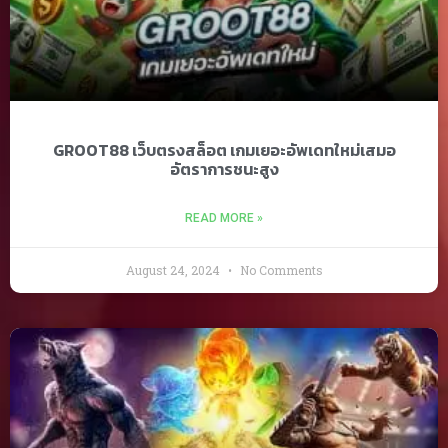
GROOT88 เว็บตรงสล็อต เกมเยอะอัพเดทใหม่เสมอ
อัตราการชนะสูง
READ MORE »
August 24, 2024
No Comments